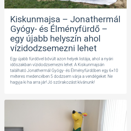
Kiskunmajsa – Jonathermál
Gyógy- és Élményfürdő –
egy újabb helyszín ahol
vízidodzsemezni lehet
Egy újabb fürdővel bővült azon helyek listája, ahol a nyári
időszakban vízidodzsemezni lehet. A Kiskunmajsán
található Jonathermál Gyógy- és Élményfürdőben egy 6×10
méteres medencében 5 dodzsem várja a vendégeket. Ne
hagyja ki ha arra jár! Jó szórakozást kívánunk!