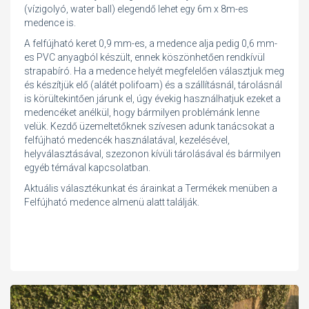
(vízigolyó, water ball) elegendő lehet egy 6m x 8m-es
medence is.
A felfújható keret 0,9 mm-es, a medence alja pedig 0,6 mm-
es PVC anyagból készült, ennek köszönhetően rendkívül
strapabíró. Ha a medence helyét megfelelően választjuk meg
és készítjük elő (alátét polifoam) és a szállításnál, tárolásnál
is körültekintően járunk el, úgy évekig használhatjuk ezeket a
medencéket anélkül, hogy bármilyen problémánk lenne
velük. Kezdő üzemeltetőknek szívesen adunk tanácsokat a
felfújható medencék használatával, kezelésével,
helyválasztásával, szezonon kívüli tárolásával és bármilyen
egyéb témával kapcsolatban.
Aktuális választékunkat és árainkat a Termékek menüben a
Felfújható medence almenü alatt találják.