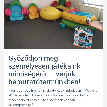
Győződjön meg
személyesen játékaink
minőségéről – várjuk
bemutatótermünkben!
Kíváncsi, hogy hogyan működik egy vízidodzsem? Mekkora
élőben egy felfújt mesekocsi? Megnézné közelebbről a
medencéinket vagy a 3 féle méretben kapható
vízicsoppereket?