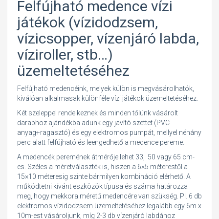
Felfújható medence vízi
játékok (vízidodzsem,
vízicsopper, vízenjáró labda,
víziroller, stb…)
üzemeltetéséhez
Felfújható medencéink, melyek külön is megvásárolhatók,
kiválóan alkalmasak különféle vízi játékok üzemeltetéséhez.
Két szeleppel rendelkeznek és minden tőlünk vásárolt
darabhoz ajándékba adunk egy javító szettet (PVC
anyag+ragasztó) és egy elektromos pumpát, mellyel néhány
perc alatt felfújható és leengedhető a medence pereme.
A medencék peremének átmérője lehet 33, 50 vagy 65 cm-
es. Széles a méretválaszték is, hiszen a 6×5 méterestől a
15×10 méteresig szinte bármilyen kombináció elérhető. A
működtetni kívánt eszközök típusa és száma határozza
meg, hogy mekkora méretű medencére van szükség. Pl. 6 db
elektromos vízidodzsem üzemeltetéséhez legalább egy 6m x
10m-est vásároljunk, míg 2-3 db vízenjáró labdához