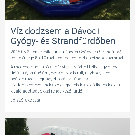
Vízidodzsem a Dávodi
Gyógy- és Strandfürdőben
2015.05.29-én telepítettünk a Dávodi Gyógy- és Strandfürdő
területén egy 8 x 10 méteres medencét 4 db vízidodzsemmel.
A medence, ami azóta már vízzel is fel lett töltve egy nagy
diófa alá, kitűnő árnyékos helyre került, úgyhogy idén
nyáron még a legnagyobb kánikulában is
vízidodzsemezhetnek azok a gyerekek, akik felkeresik ezt a
kiváló adottságokkal rendelkező fürdőt.
Jó szórakozást!