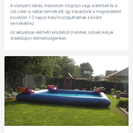
A vízenjáró labda, másnéven vízigolyó vagy waterball és a
vízi roller is raktári termék lett, így Vásárlóink a megrendelést
követően 1-2 napon belül hozzájuthatnak a kívánt
termékekhez.
Az aktuálisan elérhető készletről (méretek, színek) kérjük
érdeklődjön elérhetőségeinken.