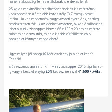
hanem lakossági felhasználóknak is érdekes lehet.
25 kg-os maximális terhelhetőségének és kis méretének
köszönhetően a fiatalabb korosztály (3-7 éves) kedvelt
játéka. Ha van medencénk vagy vízparti nyaralónk, esetleg
rendszeresen töltjük az időnket vízparton, akkor jó választás
lehet a Mini vízicsopper, hiszen 65 x 100 x 20 cm-es mérete
miatt mind a szállítás, mind a kisebb vízfelületen való
használat könnyen megoldható.
Ugye milyen jól hangzik? Már csak egy jó ajánlat kéne?
Tessék!
Előszezonos ajánlatunk: Mini vízicsopper 2015. április 30-
ig vagy a készlet erejéig
20%
kedvezménnyel
41.600 Ft+Áfa
.