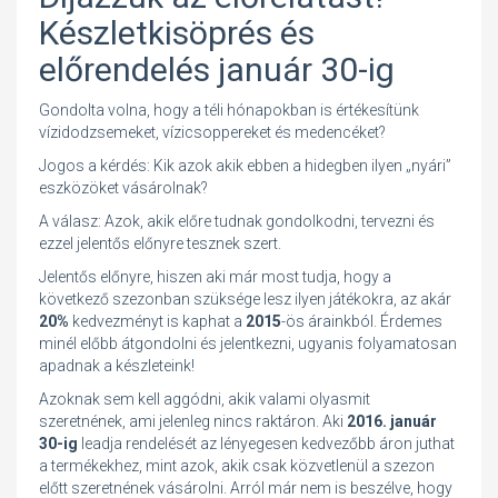
Készletkisöprés és
előrendelés január 30-ig
Gondolta volna, hogy a téli hónapokban is értékesítünk
vízidodzsemeket, vízicsoppereket és medencéket?
Jogos a kérdés: Kik azok akik ebben a hidegben ilyen „nyári”
eszközöket vásárolnak?
A válasz: Azok, akik előre tudnak gondolkodni, tervezni és
ezzel jelentős előnyre tesznek szert.
Jelentős előnyre, hiszen aki már most tudja, hogy a
következő szezonban szüksége lesz ilyen játékokra, az akár
20%
kedvezményt is kaphat a
2015
-ös árainkból. Érdemes
minél előbb átgondolni és jelentkezni, ugyanis folyamatosan
apadnak a készleteink!
Azoknak sem kell aggódni, akik valami olyasmit
szeretnének, ami jelenleg nincs raktáron. Aki
2016. január
30-ig
leadja rendelését az lényegesen kedvezőbb áron juthat
a termékekhez, mint azok, akik csak közvetlenül a szezon
előtt szeretnének vásárolni. Arról már nem is beszélve, hogy