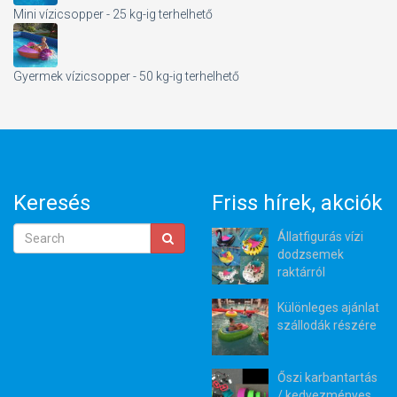
Mini vízicsopper - 25 kg-ig terhelhető
Gyermek vízicsopper - 50 kg-ig terhelhető
Keresés
Friss hírek, akciók
Állatfigurás vízi
dodzsemek
raktárról
Különleges ajánlat
szállodák részére
Őszi karbantartás
/ kedvezményes