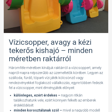
Vízicsopper, avagy a kézi
tekerős kishajó – minden
méretben raktárról
Háromféle méretben kínáljuk raktárról a vízicsoppert, amely
napról-napra népszerűbb az üzemeltetők körében. Legyen az
szálloda, fürdő, tóparti vízi játék kölcsönző vagy
rendezvényekkel foglakozó vállalkozás, egyre többen fedezik
fel a vízicsopper, mint élményjáték előnyeit:
különleges, ezért érdekes –
nagyon ritkán
találkozhatunk vele, ezért könnyen felkelti az emberek
érdeklődését
minden korosztálynak szól –
mivel a nagyobb modell