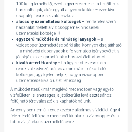
100 kg-ig terhelhető, ezért a gyerekek mellett a felnőttek is
használhatják, akár együtt a gyermekeikkel – ezen kívül
csapatépítésre is kiváló eszköz
alacsony üzemeltetési költségek –
rendeltetésszerű
használat mellett a vízicsoppernek nincsenek
üzemeltetési költségei!!!!
egyszerű működés és minőségi anyagok –
a
vízicsopper üzemeltetése bárki által könnyen elsajátítható
– a minőségi alapanyagok a folyamatos igénybevételt is
jól bírják, ezzel garantálják a hosszú élettartamot
kiváló ár-érték arány –
ha figyelembe vesszük a
rendkívül kedvező árát és a minimális működtetési
költségeit, úgy kijelenthetjük, hogy a vízicsopper
üzemeltetése kiváló üzleti lehetőség
A működetetésük már meglévő medencében vagy egyéb
vízfelületen is lehetséges, a játékterület leválasztásához
felfújható térelválasztók is kaphatók nálunk.
Amennyiben nem áll rendelkezésre alkalmas vízfelület, úgy 4
féle méretű felfújható medencét kínálunk a vízicsopper és a
többi vízi játékunk üzemeltetéséhez.