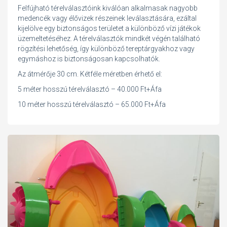
Felfújható térelválasztóink kiválóan alkalmasak nagyobb
medencék vagy élővizek részeinek leválasztására, ezáltal
kijelölve egy biztonságos területet a különböző vízi játékok
üzemeltetéséhez. A térelválasztók mindkét végén található
rögzítési lehetőség, így különböző tereptárgyakhoz vagy
egymáshoz is biztonságosan kapcsolhatók.
Az átmérője 30 cm. Kétféle méretben érhető el:
5 méter hosszú térelválasztó – 40.000 Ft+Áfa
10 méter hosszú térelválasztó – 65.000 Ft+Áfa