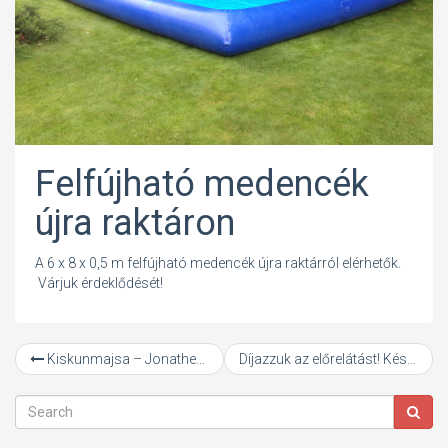
Felfújható medencék
újra raktáron
A 6 x 8 x 0,5 m felfújható medencék újra raktárról elérhetők.
Várjuk érdeklődését!
Kiskunmajsa – Jonathermál Gyógy- és Élményfürdő – egy újabb helyszín ahol vízidodzsemezni lehet
Díjazzuk az előrelátást! Készletkisöprés és előrendelés január 30-ig