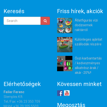
Keresés
Friss hírek, akciók
Állatfigurás vízi
dodzsemek
raktárról
Különleges ajánlat
szállodák részére
Őszi karbantartás
/ kedvezményes
alkatrész árak /
akár -20%!!
Elérhetőségek
Kövessen minket
Feiler Ferenc
Stemplex Kft.
Tel./Fax: +36 23 350 709
Megosztás
Mobil: +36 70 205 5503