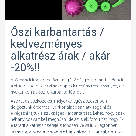
Őszi karbantartás /
kedvezményes
alkatrész árak / akár
-20%!!
A jó időnek köszönhetően még 1-2 hétig biztosan”felbőgnek”
a vízidodzsemek és vízicsopperek néhány rendezvényen, de
nyakunkon az ősz, a karbantartás ideje.
Azokat az eszközöket, melyekkel egész szezonban
dolgoztunk érdemes ilyenkor alaposan átvizsgálni és
elvégezni rajtuk a szükséges karbantartást. Lehet, hogy csak
néhány csavart kell meghúzni, de az is előfordulhat, hogy 1-1
elfáradt alkatrész cseréje is időszerűvé válik. A legtöbben
tavaszra, a szezon kezdetére hagyják ezt a munkát, de most