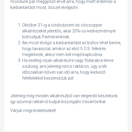
mondunk pár meggyőző érvet arra, hogy miért érdemes a
karbantartást most, ősszel elvégezni.
Október 31-ig a vízidodzsem és vízicsopper
alkatrészeket jelentős, akár 20%-os kedvezménnyel
biztosítjuk Partnereinknek.
Aki most elvégzi a karbantartást az biztos lehet benne,
hogy tavasszal, amikor az első S.O.S. felkérés
megérkezik, akkor nem kell majd kapkodnia.
Ha esetleg olyan alkatrészre vagy fődarabra lenne
szükség, ami jelenleg nincs raktáron, úgy a téli
időszakban bőven van idő arra, hogy kedvező
feltételekkel beszerezzük azt.
Jelenleg még minden alkatrészből van elegendő készletünk,
így azonnal raktárról tudjuk kiszolgálni Vásárlóinkat.
Várjuk megrendeléseiket!