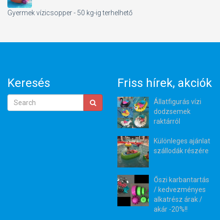
Gyermek vízicsopper - 50 kg-ig terhelhető
Keresés
Friss hírek, akciók
Állatfigurás vízi
dodzsemek
raktárról
Különleges ajánlat
szállodák részére
Őszi karbantartás
/ kedvezményes
alkatrész árak /
akár -20%!!