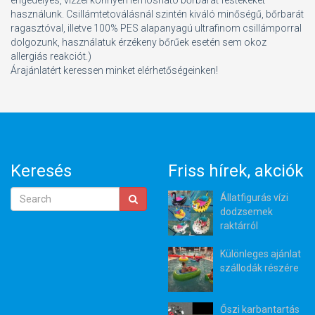
engedélyes, vízzel könnyen lemosható bőrbarát festékeket
használunk. Csillámtetoválásnál szintén kiváló minőségű, bőrbarát
ragasztóval, illetve 100% PES alapanyagú ultrafinom csillámporral
dolgozunk, használatuk érzékeny bőrűek esetén sem okoz
allergiás reakciót.)
Árajánlatért keressen minket elérhetőségeinken!
Keresés
Friss hírek, akciók
Állatfigurás vízi
dodzsemek
raktárról
Különleges ajánlat
szállodák részére
Őszi karbantartás