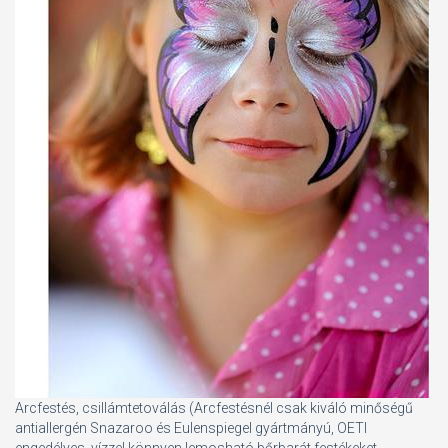
Arcfestés, csillámtetoválás (Arcfestésnél csak kiváló minőségű
antiallergén Snazaroo és Eulenspiegel gyártmányú, OETI