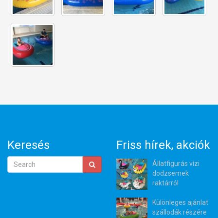
Keresés
Friss hírek, akciók
Állatfigurás vízi
dodzsemek
raktárról
Különleges ajánlat
szállodák részére