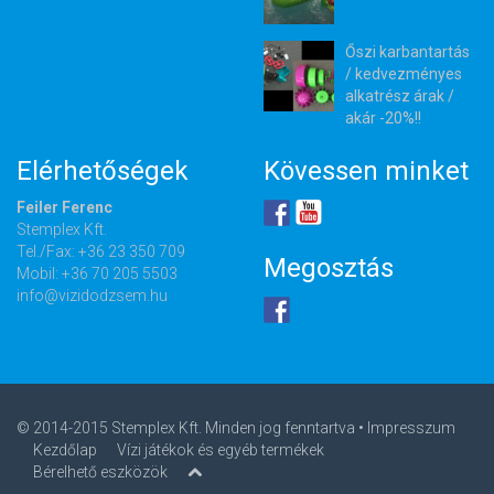
Őszi karbantartás
/ kedvezményes
alkatrész árak /
akár -20%!!
Elérhetőségek
Kövessen minket
Feiler Ferenc
Stemplex Kft.
Tel./Fax: +36 23 350 709
Megosztás
Mobil: +36 70 205 5503
info@vizidodzsem.hu
© 2014-2015 Stemplex Kft. Minden jog fenntartva •
Impresszum
Kezdőlap
Vízi játékok és egyéb termékek
Bérelhető eszközök