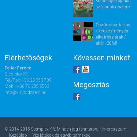
Különleges ajánlat
szállodák részére
Őszi karbantartás
/ kedvezményes
alkatrész árak /
akár -20%!!
Elérhetőségek
Kövessen minket
Feiler Ferenc
Stemplex Kft.
Tel./Fax: +36 23 350 709
Megosztás
Mobil: +36 70 205 5503
info@vizidodzsem.hu
© 2014-2015 Stemplex Kft. Minden jog fenntartva •
Impresszum
Kezdőlap
Vízi játékok és egyéb termékek