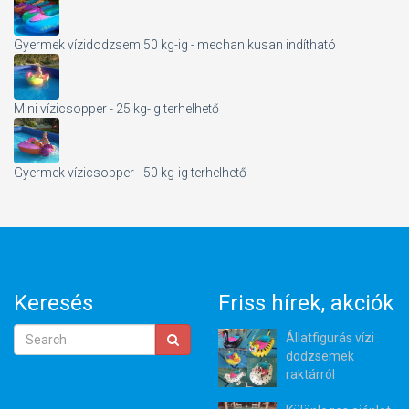
Gyermek vízidodzsem 50 kg-ig - mechanikusan indítható
Mini vízicsopper - 25 kg-ig terhelhető
Gyermek vízicsopper - 50 kg-ig terhelhető
Keresés
Friss hírek, akciók
Állatfigurás vízi
dodzsemek
raktárról