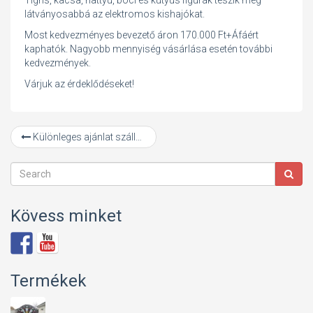
Tigris, kacsa, hattyú, boci és kutyus figurák teszik még
látványosabbá az elektromos kishajókat.
Most kedvezményes bevezető áron 170.000 Ft+Áfáért
kaphatók. Nagyobb mennyiség vásárlása esetén további
kedvezmények.
Várjuk az érdeklődéseket!
Különleges ajánlat szállodák részére
Kövess minket
Termékek