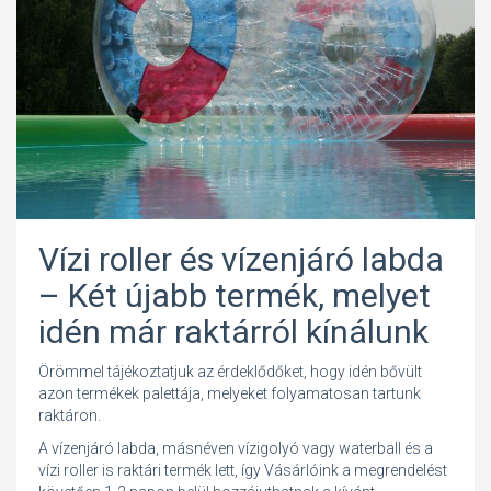
Vízi roller és vízenjáró labda
– Két újabb termék, melyet
idén már raktárról kínálunk
Örömmel tájékoztatjuk az érdeklődőket, hogy idén bővült
azon termékek palettája, melyeket folyamatosan tartunk
raktáron.
A vízenjáró labda, másnéven vízigolyó vagy waterball és a
vízi roller is raktári termék lett, így Vásárlóink a megrendelést