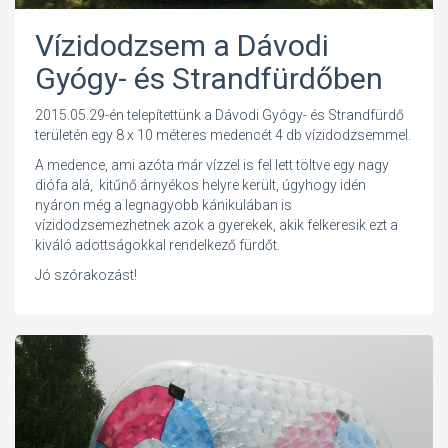
Vízidodzsem a Dávodi
Gyógy- és Strandfürdőben
2015.05.29-én telepítettünk a Dávodi Gyógy- és Strandfürdő
területén egy 8 x 10 méteres medencét 4 db vízidodzsemmel.
A medence, ami azóta már vízzel is fel lett töltve egy nagy
diófa alá, kitűnő árnyékos helyre került, úgyhogy idén
nyáron még a legnagyobb kánikulában is
vízidodzsemezhetnek azok a gyerekek, akik felkeresik ezt a
kiváló adottságokkal rendelkező fürdőt.
Jó szórakozást!