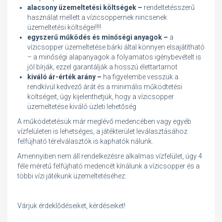
alacsony üzemeltetési költségek –
rendeltetésszerű
használat mellett a vízicsoppernek nincsenek
üzemeltetési költségei!!!!
egyszerű működés és minőségi anyagok –
a
vízicsopper üzemeltetése bárki által könnyen elsajátítható
– a minőségi alapanyagok a folyamatos igénybevételt is
jól bírják, ezzel garantálják a hosszú élettartamot
kiváló ár-érték arány –
ha figyelembe vesszük a
rendkívül kedvező árát és a minimális működtetési
költségeit, úgy kijelenthetjük, hogy a vízicsopper
üzemeltetése kiváló üzleti lehetőség
A működetetésük már meglévő medencében vagy egyéb
vízfelületen is lehetséges, a játékterület leválasztásához
felfújható térelválasztók is kaphatók nálunk.
Amennyiben nem áll rendelkezésre alkalmas vízfelület, úgy 4
féle méretű felfújható medencét kínálunk a vízicsopper és a
többi vízi játékunk üzemeltetéséhez.
Várjuk érdeklődéseiket, kérdéseiket!