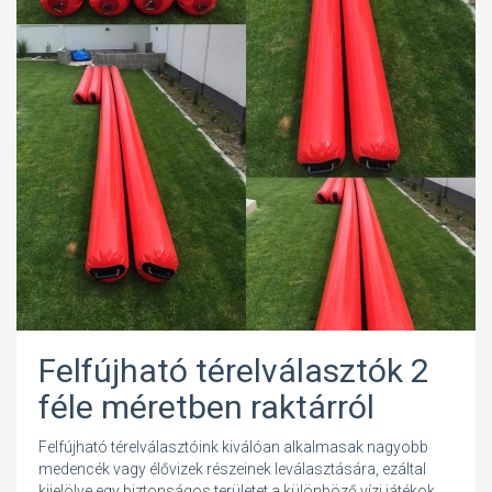
Felfújható térelválasztók 2
féle méretben raktárról
Felfújható térelválasztóink kiválóan alkalmasak nagyobb
medencék vagy élővizek részeinek leválasztására, ezáltal
kijelölve egy biztonságos területet a különböző vízi játékok