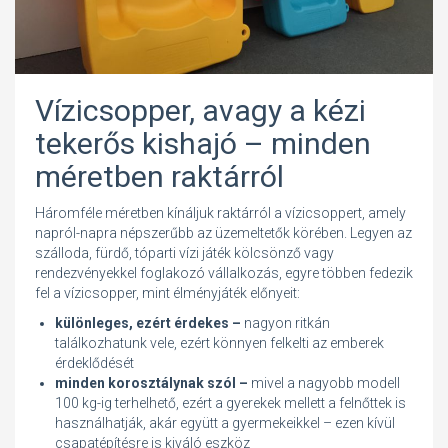
Vízicsopper, avagy a kézi
tekerős kishajó – minden
méretben raktárról
Háromféle méretben kínáljuk raktárról a vízicsoppert, amely
napról-napra népszerűbb az üzemeltetők körében. Legyen az
szálloda, fürdő, tóparti vízi játék kölcsönző vagy
rendezvényekkel foglakozó vállalkozás, egyre többen fedezik
fel a vízicsopper, mint élményjáték előnyeit:
különleges, ezért érdekes –
nagyon ritkán
találkozhatunk vele, ezért könnyen felkelti az emberek
érdeklődését
minden korosztálynak szól –
mivel a nagyobb modell
100 kg-ig terhelhető, ezért a gyerekek mellett a felnőttek is
használhatják, akár együtt a gyermekeikkel – ezen kívül
csapatépítésre is kiváló eszköz