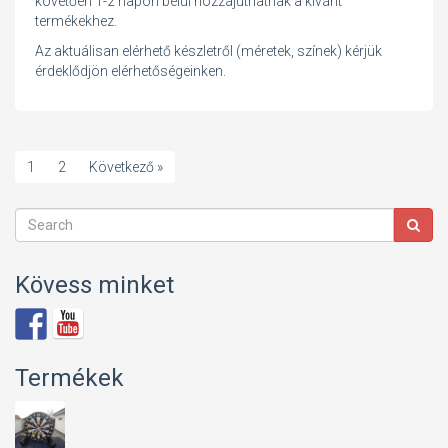
követően 1-2 napon belül hozzájuthatnak a kívánt
termékekhez.
Az aktuálisan elérhető készletről (méretek, színek) kérjük
érdeklődjön elérhetőségeinken.
1
2
Következő »
Kövess minket
Termékek