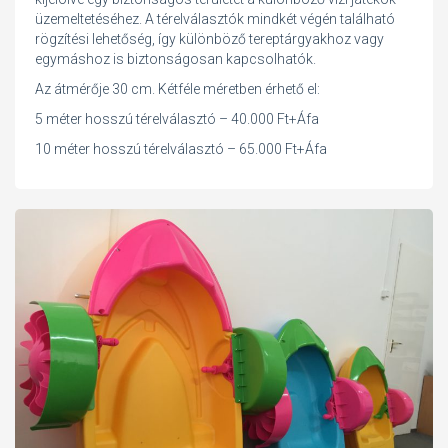
üzemeltetéséhez. A térelválasztók mindkét végén található
rögzítési lehetőség, így különböző tereptárgyakhoz vagy
egymáshoz is biztonságosan kapcsolhatók.
Az átmérője 30 cm. Kétféle méretben érhető el:
5 méter hosszú térelválasztó – 40.000 Ft+Áfa
10 méter hosszú térelválasztó – 65.000 Ft+Áfa