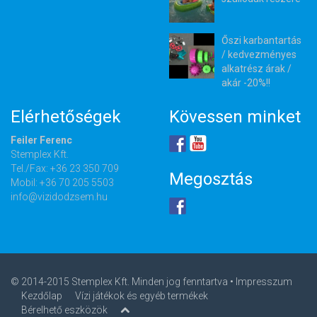
Őszi karbantartás
/ kedvezményes
alkatrész árak /
akár -20%!!
Elérhetőségek
Kövessen minket
Feiler Ferenc
Stemplex Kft.
Tel./Fax: +36 23 350 709
Megosztás
Mobil: +36 70 205 5503
info@vizidodzsem.hu
© 2014-2015 Stemplex Kft. Minden jog fenntartva •
Impresszum
Kezdőlap
Vízi játékok és egyéb termékek
Bérelhető eszközök