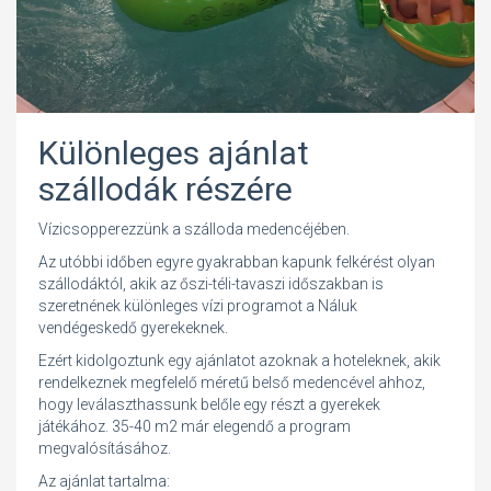
Különleges ajánlat
szállodák részére
Vízicsopperezzünk a szálloda medencéjében.
Az utóbbi időben egyre gyakrabban kapunk felkérést olyan
szállodáktól, akik az őszi-téli-tavaszi időszakban is
szeretnének különleges vízi programot a Náluk
vendégeskedő gyerekeknek.
Ezért kidolgoztunk egy ajánlatot azoknak a hoteleknek, akik
rendelkeznek megfelelő méretű belső medencével ahhoz,
hogy leválaszthassunk belőle egy részt a gyerekek
játékához. 35-40 m2 már elegendő a program
megvalósításához.
Az ajánlat tartalma: