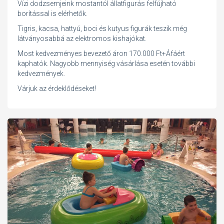
Vízi dodzsemjeink mostantól állatfigurás felfújható
borítással is elérhetők.
Tigris, kacsa, hattyú, boci és kutyus figurák teszik még
látványosabbá az elektromos kishajókat.
Most kedvezményes bevezető áron 170.000 Ft+Áfáért
kaphatók. Nagyobb mennyiség vásárlása esetén további
kedvezmények.
Várjuk az érdeklődéseket!