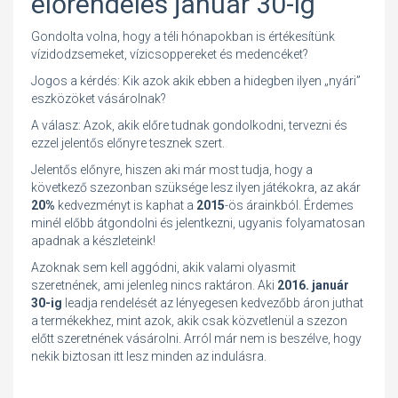
előrendelés január 30-ig
Gondolta volna, hogy a téli hónapokban is értékesítünk
vízidodzsemeket, vízicsoppereket és medencéket?
Jogos a kérdés: Kik azok akik ebben a hidegben ilyen „nyári”
eszközöket vásárolnak?
A válasz: Azok, akik előre tudnak gondolkodni, tervezni és
ezzel jelentős előnyre tesznek szert.
Jelentős előnyre, hiszen aki már most tudja, hogy a
következő szezonban szüksége lesz ilyen játékokra, az akár
20%
kedvezményt is kaphat a
2015
-ös árainkból. Érdemes
minél előbb átgondolni és jelentkezni, ugyanis folyamatosan
apadnak a készleteink!
Azoknak sem kell aggódni, akik valami olyasmit
szeretnének, ami jelenleg nincs raktáron. Aki
2016. január
30-ig
leadja rendelését az lényegesen kedvezőbb áron juthat
a termékekhez, mint azok, akik csak közvetlenül a szezon
előtt szeretnének vásárolni. Arról már nem is beszélve, hogy
nekik biztosan itt lesz minden az indulásra.