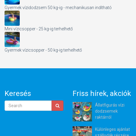
Gyermek vízidodzsem 50 kg-ig - mechanikusan indítható
Mini vízicsopper - 25 kg-ig terhelhető
Gyermek vízicsopper - 50 kg-ig terhelhető
Keresés
Friss hírek, akciók
Állatfigurás vízi
dodzsemek
raktárról
Különleges ajánlat
szállodák részére