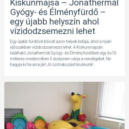
Kiskunmajsa – Jonathermál
Gyógy- és Élményfürdő –
egy újabb helyszín ahol
vízidodzsemezni lehet
Egy újabb fürdővel bővült azon helyek listája, ahol a nyári
időszakban vízidodzsemezni lehet. A Kiskunmajsán
található Jonathermál Gyógy- és Élményfürdőben egy 6×10
méteres medencében 5 dodzsem várja a vendégeket. Ne
hagyja ki ha arra jár! Jó szórakozást kívánunk!