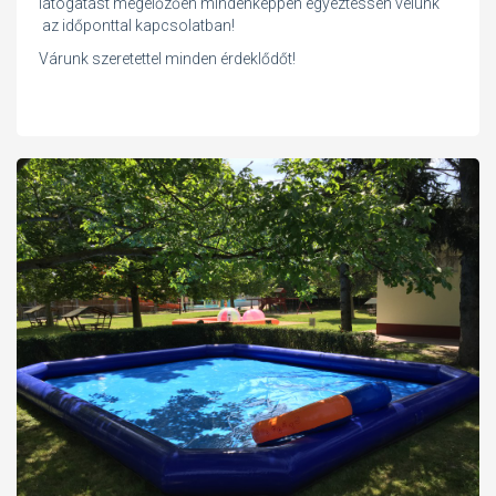
látogatást megelőzően mindenképpen egyeztessen velünk
az időponttal kapcsolatban!
Várunk szeretettel minden érdeklődőt!