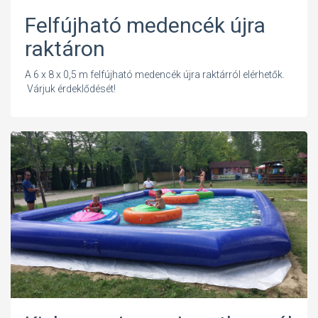
Felfújható medencék újra
raktáron
A 6 x 8 x 0,5 m felfújható medencék újra raktárról elérhetők.
Várjuk érdeklődését!