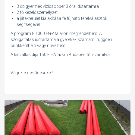
3 db gyermek vízicsopper 3 óra időtartamra
2 fő kezelőszemélyzet
a játékterület kialakítása felfújható térelválasztók
segítségével
A program 80.000 Ft+Áfa áron megrendelhető. A
szolgáltatás időtartama a gyerekek számától függően
csökkenthető vagy növelhető.
A kiszállás díja 150 Ft+Áfa/km Budapesttől számítva.
Várjuk érdeklődésüket!