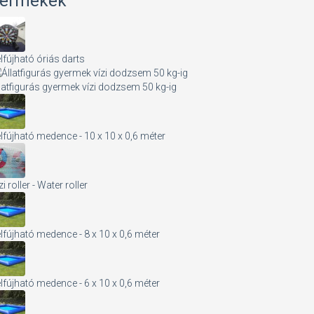
ermékek
lfújható óriás darts
latfigurás gyermek vízi dodzsem 50 kg-ig
lfújható medence - 10 x 10 x 0,6 méter
zi roller - Water roller
lfújható medence - 8 x 10 x 0,6 méter
lfújható medence - 6 x 10 x 0,6 méter