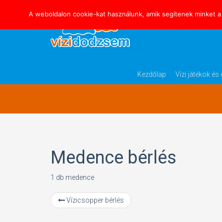
A weboldalon cookie-kat használunk, amik segítenek minket a 
Részletek
Kezdőlap
Vízi játékok é
Medence bérlés
1 db medence
Vízicsopper bérlés