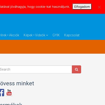
atával jóváhagyja, hogy cookie-kat használjunk.
Elfogadom
Hírek • Akciók
Képek • Videók
GYIK
Kapcsolat
övess minket