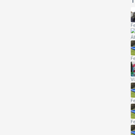
T
Fe
Ál
Fe
Ví
Fe
Fe