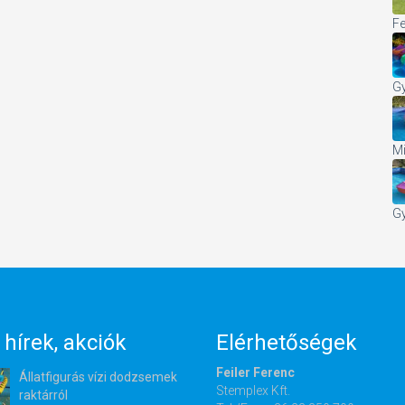
Fe
Gy
Mi
Gy
 hírek, akciók
Elérhetőségek
Feiler Ferenc
Állatfigurás vízi dodzsemek
Stemplex Kft.
raktárról