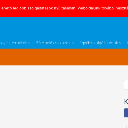
lehető legjobb szolgáltatások nyújtásában. Weboldalunk további használ
s egyéb termékek
Bérelhető eszközök
Egyéb szolgáltatások
K