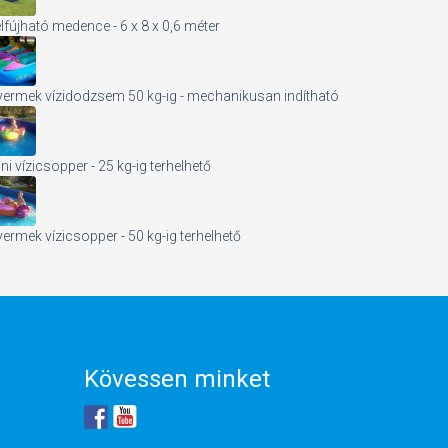
lfújható medence - 6 x 8 x 0,6 méter
ermek vízidodzsem 50 kg-ig - mechanikusan indítható
ni vízicsopper - 25 kg-ig terhelhető
ermek vízicsopper - 50 kg-ig terhelhető
Kövessen minket