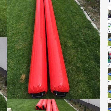
T
Fe
Ál
Fe
Ví
Fe
Fe