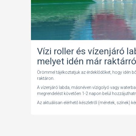
Vízi roller és vízenjáró 
melyet idén már raktárró
Örömmel tájékoztatjuk az érdeklődőket, hogy idén bő
raktáron.
A vízenjáró labda, másnéven vízigolyó vagy waterball és
megrendelést követően 1-2 napon belül hozzájuthatn
Az aktuálisan elérhető készletről (méretek, színek) k