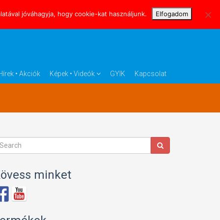
atával jóváhagyja, hogy cookie-kat használjunk.
Elfogadom
Hírek • Akciók
Képek • Videók
GYIK
Kapcsolat
övess minket