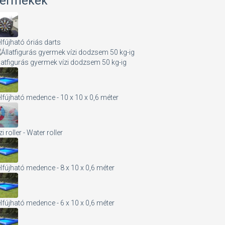
ermékek
lfújható óriás darts
latfigurás gyermek vízi dodzsem 50 kg-ig
lfújható medence - 10 x 10 x 0,6 méter
zi roller - Water roller
lfújható medence - 8 x 10 x 0,6 méter
lfújható medence - 6 x 10 x 0,6 méter