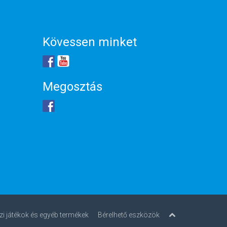
Kövessen minket
Megosztás
zi játékok és egyéb termékek
Bérelhető eszközök