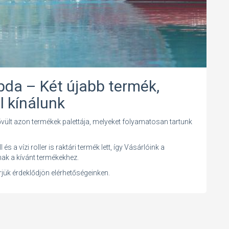
labda – Két újabb termék,
l kínálunk
vült azon termékek palettája, melyeket folyamatosan tartunk
 a vízi roller is raktári termék lett, így Vásárlóink a
ak a kívánt termékekhez.
érjük érdeklődjön elérhetőségeinken.