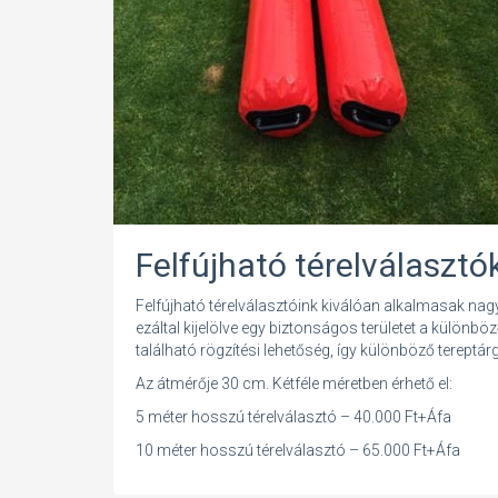
Felfújható térelválasztó
Felfújható térelválasztóink kiválóan alkalmasak na
ezáltal kijelölve egy biztonságos területet a különbö
található rögzítési lehetőség, így különböző terep
Az átmérője 30 cm. Kétféle méretben érhető el:
5 méter hosszú térelválasztó – 40.000 Ft+Áfa
10 méter hosszú térelválasztó – 65.000 Ft+Áfa