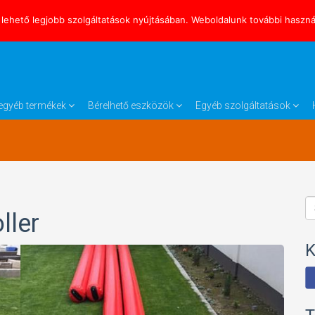
lehető legjobb szolgáltatások nyújtásában. Weboldalunk további használ
s egyéb termékek
Bérelhető eszközök
Egyéb szolgáltatások
ller
K