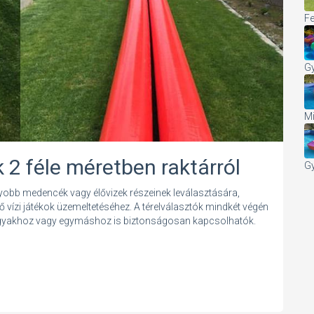
Fe
Gy
Mi
k 2 féle méretben raktárról
Gy
gyobb medencék vagy élővizek részeinek leválasztására,
ző vízi játékok üzemeltetéséhez. A térelválasztók mindkét végén
tárgyakhoz vagy egymáshoz is biztonságosan kapcsolhatók.