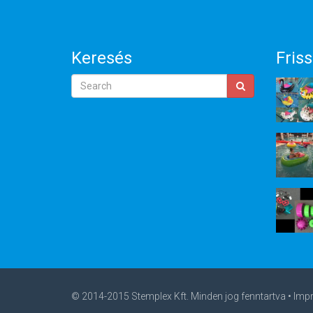
Keresés
Friss
© 2014-2015 Stemplex Kft. Minden jog fenntartva •
Imp