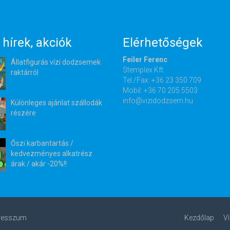
 hírek, akciók
Elérhetőségek
Feiler Ferenc
Állatfigurás vízi dodzsemek
Stemplex Kft.
raktárról
Tel./Fax: +36 23 350 709
Mobil: +36 70 205 5503
info@vizidodzsem.hu
Különleges ajánlat szállodák
részére
Őszi karbantartás /
kedvezményes alkatrész
árak / akár -20%!!
resszum
Kezdőlap
Ví