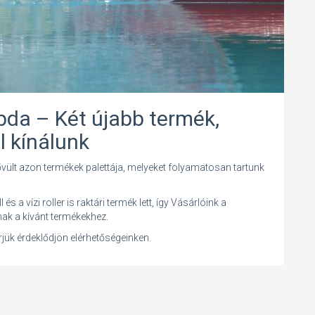
labda – Két újabb termék,
l kínálunk
vült azon termékek palettája, melyeket folyamatosan tartunk
 a vízi roller is raktári termék lett, így Vásárlóink a
ak a kívánt termékekhez.
érjük érdeklődjön elérhetőségeinken.