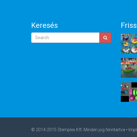
Keresés
Friss
© 2014-2015 Stemplex Kft. Minden jog fenntartva •
Imp