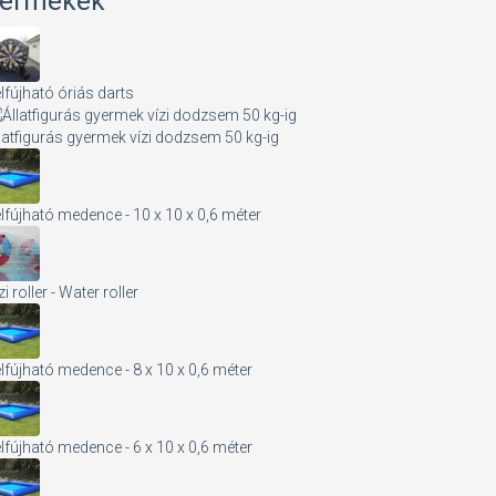
ermékek
lfújható óriás darts
latfigurás gyermek vízi dodzsem 50 kg-ig
lfújható medence - 10 x 10 x 0,6 méter
zi roller - Water roller
lfújható medence - 8 x 10 x 0,6 méter
lfújható medence - 6 x 10 x 0,6 méter