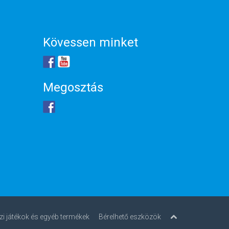
Kövessen minket
Megosztás
zi játékok és egyéb termékek
Bérelhető eszközök