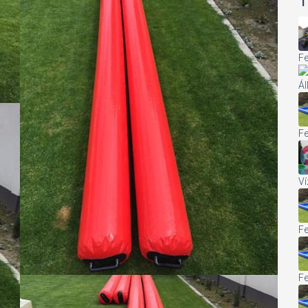
T
Fe
Ál
Fe
Ví
Fe
Fe