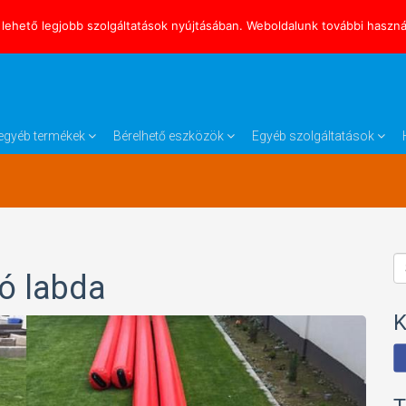
lehető legjobb szolgáltatások nyújtásában. Weboldalunk további használ
s egyéb termékek
Bérelhető eszközök
Egyéb szolgáltatások
ró labda
K