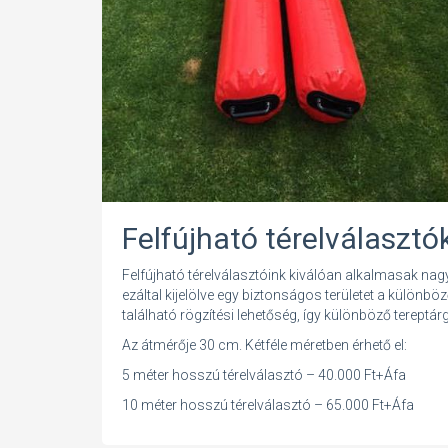
Felfújható térelválasztó
Felfújható térelválasztóink kiválóan alkalmasak na
ezáltal kijelölve egy biztonságos területet a különbö
található rögzítési lehetőség, így különböző terep
Az átmérője 30 cm. Kétféle méretben érhető el:
5 méter hosszú térelválasztó – 40.000 Ft+Áfa
10 méter hosszú térelválasztó – 65.000 Ft+Áfa