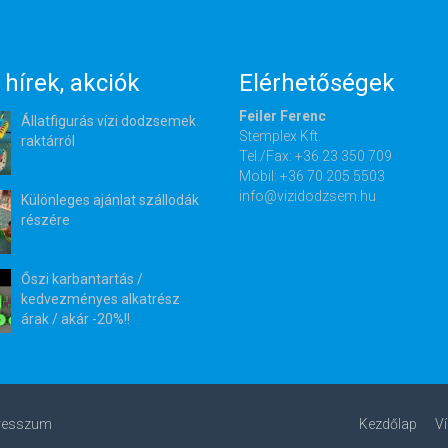
 hírek, akciók
Elérhetőségek
Feiler Ferenc
Állatfigurás vízi dodzsemek
Stemplex Kft.
raktárról
Tel./Fax: +36 23 350 709
Mobil: +36 70 205 5503
info@vizidodzsem.hu
Különleges ajánlat szállodák
részére
Őszi karbantartás /
kedvezményes alkatrész
árak / akár -20%!!
resszum
Kezdőlap
Ví