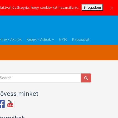
atával jóváhagyja, hogy cookie-kat használjunk.
Elfogadom
Hírek • Akciók
Képek • Videók
GYIK
Kapcsolat
övess minket