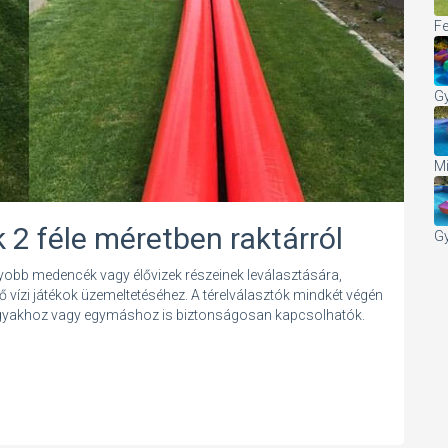
Fe
Gy
Mi
k 2 féle méretben raktárról
Gy
gyobb medencék vagy élővizek részeinek leválasztására,
ző vízi játékok üzemeltetéséhez. A térelválasztók mindkét végén
tárgyakhoz vagy egymáshoz is biztonságosan kapcsolhatók.