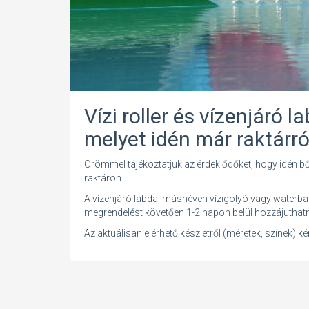
Vízi roller és vízenjáró 
melyet idén már raktárró
Örömmel tájékoztatjuk az érdeklődőket, hogy idén bő
raktáron.
A vízenjáró labda, másnéven vízigolyó vagy waterball és
megrendelést követően 1-2 napon belül hozzájuthatn
Az aktuálisan elérhető készletről (méretek, színek) k