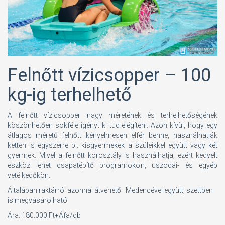
Felnőtt vízicsopper – 100
kg-ig terhelhető
A felnőtt vízicsopper nagy méretének és terhelhetőségének
köszönhetően sokféle igényt ki tud elégíteni. Azon kívül, hogy egy
átlagos méretű felnőtt kényelmesen elfér benne, használhatják
ketten is egyszerre pl. kisgyermekek a szüleikkel együtt vagy két
gyermek. Mivel a felnőtt korosztály is használhatja, ezért kedvelt
eszköz lehet csapatépítő programokon, uszodai- és egyéb
vetélkedőkön.
Általában raktárról azonnal átvehető. Medencével együtt, szettben
is megvásárolható.
Ára: 180.000 Ft+Áfa/db