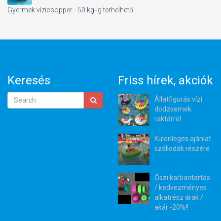
Gyermek vízicsopper - 50 kg-ig terhelhető
Keresés
Friss hírek, akciók
Állatfigurás vízi
dodzsemek
raktárról
Különleges ajánlat
szállodák részére
Őszi karbantartás
/ kedvezményes
alkatrész árak /
akár -20%!!