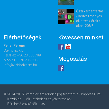
Őszi karbantartás
/ kedvezményes
alkatrész árak /
akár -20%!!
Elérhetőségek
Kövessen minket
Feiler Ferenc
Stemplex Kft.
Tel./Fax: +36 23 350 709
Megosztás
Mobil: +36 70 205 5503
info@vizidodzsem.hu
© 2014-2015 Stemplex Kft. Minden jog fenntartva •
Impresszum
Kezdőlap
Vízi játékok és egyéb termékek
Bérelhető eszközök