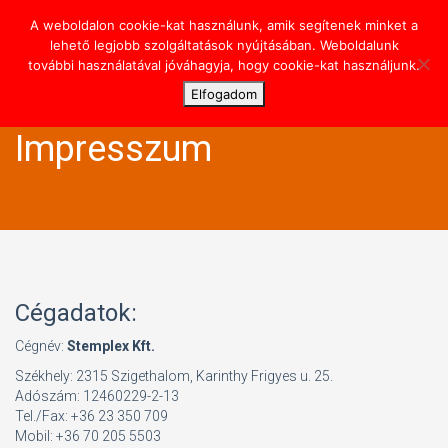
A weboldalon cookie-kat használunk, amik segítenek minket a
Toggl
lehető legjobb szolgáltatások nyújtásában. Weboldalunk
navig
további használatával jóváhagyja, hogy cookie-kat használjunk.
Elfogadom
Impresszum
Cégadatok:
Cégnév:
Stemplex Kft.
Székhely: 2315 Szigethalom, Karinthy Frigyes u. 25.
Adószám: 12460229-2-13
Tel./Fax: +36 23 350 709
Mobil: +36 70 205 5503