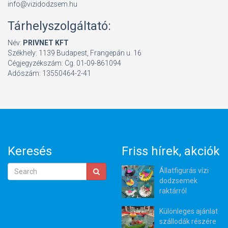
info@vizidodzsem.hu
Tárhelyszolgáltató:
Név:
PRIVNET KFT
Székhely: 1139 Budapest, Frangepán u. 16
Cégjegyzékszám: Cg. 01-09-861094
Adószám: 13550464-2-41
Keresés
Friss hírek, akciók
Állatfigurás vízi
dodzsemek
raktárról
Különleges ajánlat
szállodák részére